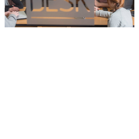
AYUDA A USUARIOS
Soporte Técnico para
sus equipos de
cómputo y
comunicaciones!
En 2 • Logic nos esforzamos por brindar un
servicio de mantenimiento preventivo y un
soporte técnico rápido y personalizado